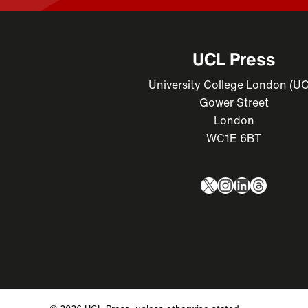
UCL Press
University College London (U
Gower Street
London
WC1E 6BT
X
Instagram
LinkedIn
Thread