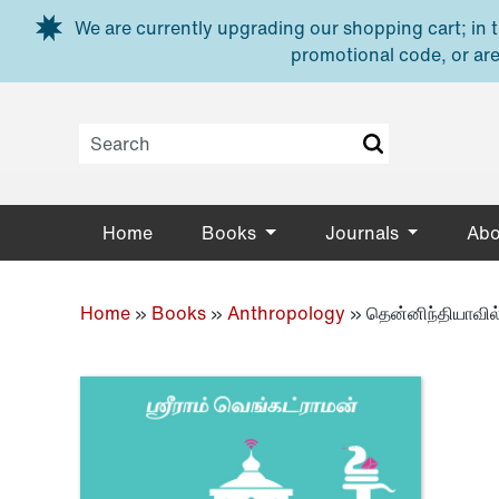
Skip to main content
We are currently upgrading our shopping cart; in th
promotional code, or are
Home
Books
Journals
Abo
Home
»
Books
»
Anthropology
»
தென்னிந்தியாவி