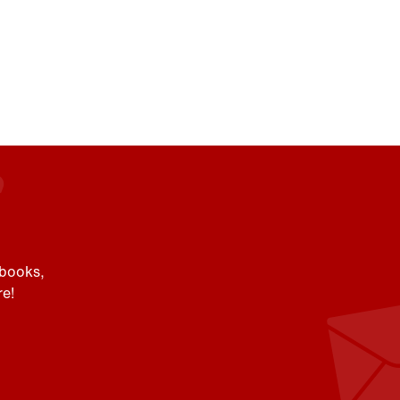
 books,
e!