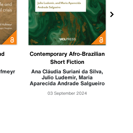
nd
Contemporary Afro-Brazilian
C
Short Fiction
Sahr
Luc
ofmeyr
Ana Cláudia Suriani da Silva
,
Julio Ludemir
,
Maria
Aparecida Andrade Salgueiro
03 September 2024