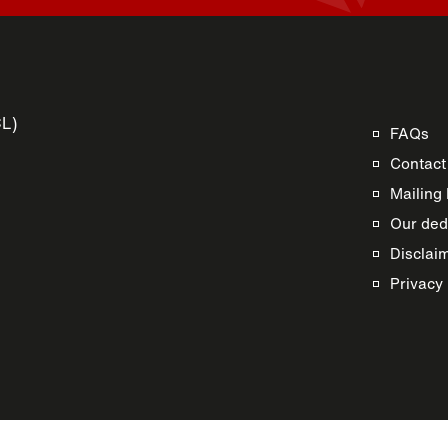
CL)
FAQs
Contact
Mailing 
Our dedi
Disclai
s
Privacy 