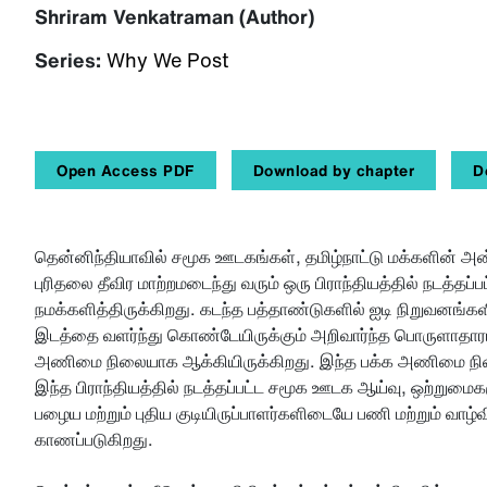
Shriram Venkatraman (Author)
Series:
Why We Post
Open Access PDF
Download by chapter
D
தென்னிந்தியாவில் சமூக ஊடகங்கள், தமிழ்நாட்டு மக்களின் அன
புரிதலை தீவிர மாற்றமடைந்து வரும் ஒரு பிராந்தியத்தில் நடத்தப
நமக்களித்திருக்கிறது. கடந்த பத்தாண்டுகளில் ஐடி நிறுவனங்க
இடத்தை வளர்ந்து கொண்டேயிருக்கும் அறிவார்ந்த பொருளாதாரம் ம
அணிமை நிலையாக ஆக்கியிருக்கிறது. இந்த பக்க அணிமை நிலை
இந்த பிராந்தியத்தில் நடத்தப்பட்ட சமூக ஊடக ஆய்வு, ஒற்றுமைகள
பழைய மற்றும் புதிய குடியிருப்பாளர்களிடையே பணி மற்றும் வா
காணப்படுகிறது.