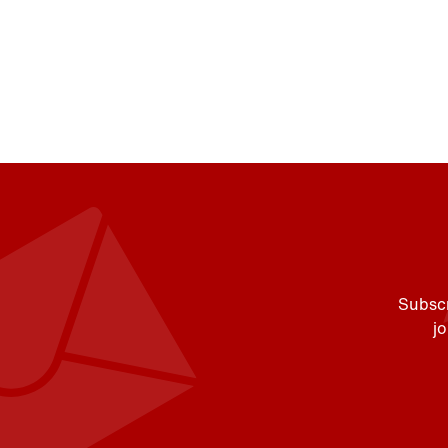
Subscr
j