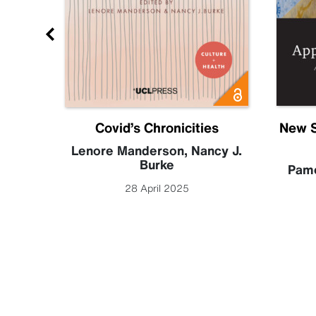
Future
Covid’s Chronicities
New S
becca
Lenore Manderson
,
Nancy J.
Burke
Pame
28 April 2025